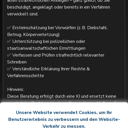
allen strafrechtlichen Anliegen – ganz gleich, ob Sie 
beschuldigt, angeklagt oder bereits in ein Verfahren 
verwickelt sind.

✅ Ersteinschätzung bei Vorwürfen (z. B. Diebstahl, 
Betrug, Körperverletzung)

✅ Unterstützung bei polizeilichen oder 
staatsanwaltschaftlichen Ermittlungen

✅ Verfassen und Prüfen strafrechtlich relevanter 
Schreiben

✅ Verständliche Erklärung Ihrer Rechte & 
Verfahrensschritte

Hinweis:

Diese Beratung erfolgt durch eine KI und ersetzt keine 
persönliche Rechtsvertretung. Es wird keine Haftung für 
die bereitgestellten Informationen übernommen.
Unsere Website verwendet Cookies, um Ihr
Benutzererlebnis zu verbessern und den Website-
07/08/2026, 22:34:36
Verkehr zu messen.